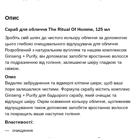
Опис
Скраб для обличчя The Ritual Of Homme, 125 мл
Зробіть свій шлях до чистого кольору обличчя за допомогою
цього глибоко очищувального відлущувача для обличчя.
Розроблений з натуральним вугіллям та нашим комплексом
Ginseng + Purify, він допомагає запобігти вростанню волосся
та подразненню від гоління, залишаючи шкіру гладкою та
свіжою.
Опис
Видаляє забруднення та відмерлі клітини шкіри, щоб ваші
пори залишалися чистими. Формула скрабу містить комплекс
Ginseng + Purify для бадьорого скрабу, який очищає та
відлущує шкіру. Окрім освіження кольору обличчя, щотижневе
відлущування також допоможе запобігти вростанню волосся
та покращить ваше наступне гоління.
Властивості:
очищення