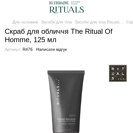
Для чоловіків
Засоби для тіла
Засоби для тіла Rituals...
Скр
Скраб для обличчя The Ritual Of
Homme, 125 мл
Артикул:
R476
Написати відгук