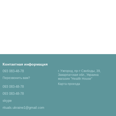
Контактная информация
093 083-48-78
г. Ужгород, пр-т Свободы, 39,
Закарпатская обл., Украина
Перезвонить вам?
магазин "Health House"
Карта проезда
093 083-48-78
093 083-48-78
skype
rituals.ukraine1@gmail.com