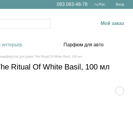
093 083-48-78
Укр
Рус
Вход
Мой заказ
 интерьер
Парфюм для авто
адиффузор для дома The Ritual Of White Basil, 100 мл
 Ritual Of White Basil, 100 мл