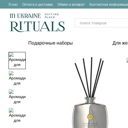
Перейти к основному контенту
О нас
Оплата и доставка
Обмен и возврат
Контактная информац
Подарочные наборы
Для ж