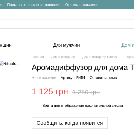
ия
Пользовательское соглашение
Отзывы о магазине
енщин
Для мужчин
Дом и
Главная
Дом и интерьер
Дом и интерьер Rituals...
Аром
Аромадиффузор для дома The
Нет в наличии
Артикул: R454
Оставить отзыв
1 125 грн
1 250 грн
Войти
для отображения накопительной скидки
%
Сообщить, когда появится