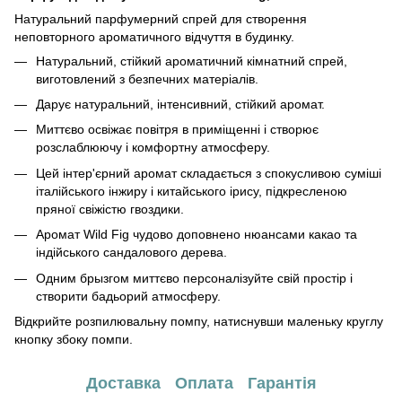
Натуральний парфумерний спрей для створення
неповторного ароматичного відчуття в будинку.
Натуральний, стійкий ароматичний кімнатний спрей,
виготовлений з безпечних матеріалів.
Дарує натуральний, інтенсивний, стійкий аромат.
Миттєво освіжає повітря в приміщенні і створює
розслаблюючу і комфортну атмосферу.
Цей інтер'єрний аромат складається з спокусливою суміші
італійського інжиру і китайського ірису, підкресленою
пряної свіжістю гвоздики.
Аромат Wild Fig чудово доповнено нюансами какао та
індійського сандалового дерева.
Одним брызгом миттєво персоналізуйте свій простір і
створити бадьорий атмосферу.
Відкрийте розпилювальну помпу, натиснувши маленьку круглу
кнопку збоку помпи.
Доставка
Оплата
Гарантія