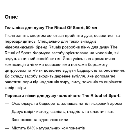
Опис
Гель-піна для душу The Ritual Of Sport, 50 мл
Після занять спортом хочеться прийняти душ, освіжитися та
перезарядитись. Спеціально для таких випадків
нідерландський бренд Rituals розробив пінку для душу The
Ritual of Sport. Формула засобу орієнтована на чоловіків, які
ведуть активний спосіб життя. Його унікальна ароматична
композиція з чіткими освіжаючими нотками бергамоту,
цитрусових та м'яти дозволяє відчути бадьорість та оновлення.
До складу засобу входить деревне вугілля, яке допомагає
очистити пори від надлишків жиру, пилу, токсинів та вирівняти
колір шкіри.
Переваги пінки для душу чоловічого The Ritual of Sport:
Охолоджує та бадьорить, залишає на тілі яскравий аромат
Дарує шкірі чистоту, свіжість, гладкість та еластичність
Заспокоює та відновлює сили
Містить 84% натуральних компонентів