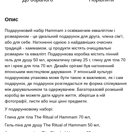
Опис
Подарунковий набір Hammam з освіжаючим евкаліптом і
розмарином - це ідеальний подарунок для друга, члена сім'ї,
або для себе. Натхненні однією з найдавніших очисних
традицій - хаммамом, ці продукти містять очищувальні
розмарин та евкаліпт. Подарункова коробка містить пінний
гель для душу 50 мл, ароматичну свічку 25 г, глину для тіла 70
мл і крем для тіла 70 мл. Дизайн орігамі був натхненний
японським мистецтвом дарування. У японській культурі
подарункова упаковка може бути такою ж важливою, як і сам
подарунок, де подарунок розглядається як форма спілкування
між дарувальником та одержувачем. Багаторазовій розкішній
коробці ви можете дати кдруге життя, зберігши в ній
фотографії, листи або інші цінні предмети.
У подарунковому наборі:
Глина для тіла The Ritual of Hammam 70 мл,
Гель-піна для душу The Ritual of Hammam 50 мл,