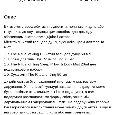
Опис
Ви зможете розслабитися і відпочити, починаючи день або
готуючись до сну, завдяки цим засобам для догляду,
збагаченим екстрактами jujube і лотоса.
Містить пінистий гель для душу, суху олію, крем для тіла та
міст.
1 X The Ritual of Jing Пінистий гель для душу 50 мл
1 X Крем для тіла The Ritual of Jing 70 мл
1 X The Ritual of Jing Sleep Pillow & Body Mist 20ml для
подарункового набору
1 X Суха олія The Ritual of Jing 50 мл
Дизайн орігамі був натхненний японським мистецтвом
дарування. У японській культурі паковання подарунка може
бути настільки ж важливим, як і сам подарунок, а сам
подарунок розглядають як форму спілкування між
дарувальником і одержувачем. Розкішна подарункова коробка
багаторазового використання може знайти друге життя, якщо в
ній зберігати фотографії, листи або інші предмети.