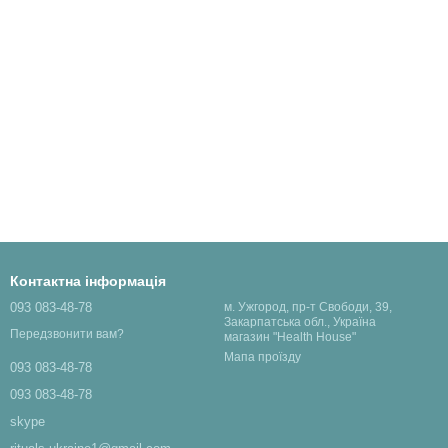
Контактна інформація
093 083-48-78
м. Ужгород, пр-т Свободи, 39,
Закарпатська обл., Україна
Передзвонити вам?
магазин "Health House"
Мапа проїзду
093 083-48-78
093 083-48-78
skype