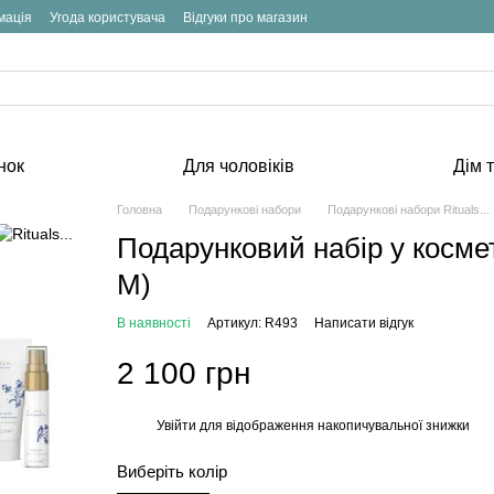
мація
Угода користувача
Відгуки про магазин
нок
Для чоловіків
Дім т
Головна
Подарункові набори
Подарункові набори Rituals...
Подарунковий набір у космет
M)
В наявності
Артикул: R493
Написати відгук
2 100 грн
Увійти
для відображення накопичувальної знижки
%
Виберіть колір