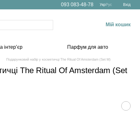
093 083-48-78
Укр
Рус
Вхід
Мій кошик
а інтерʼєр
Парфум для авто
Подарунковий набір у косметичці The Ritual Of Amsterdam (Set M)
ичці The Ritual Of Amsterdam (Set