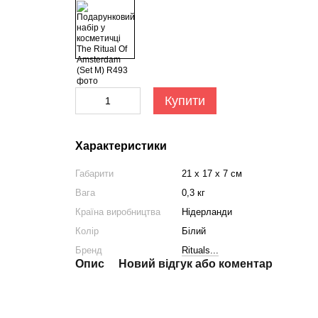
Купити
Характеристики
Габарити
21 х 17 х 7 см
Вага
0,3 кг
Країна виробництва
Нідерланди
Колір
Білий
Бренд
Rituals...
Опис
Новий відгук або коментар