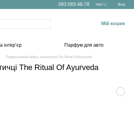
093 083-48-78
Укр
Рус
Вхід
Мій кошик
а інтерʼєр
Парфум для авто
Подарунковий набір у косметичці The Ritual Of Ayurveda
ичці The Ritual Of Ayurveda