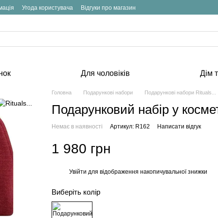
мація
Угода користувача
Відгуки про магазин
нок
Для чоловіків
Дім т
Головна
Подарункові набори
Подарункові набори Rituals...
Подарунковий набір у космет
Немає в наявності
Артикул: R162
Написати відгук
1 980 грн
Увійти
для відображення накопичувальної знижки
%
Виберіть колір