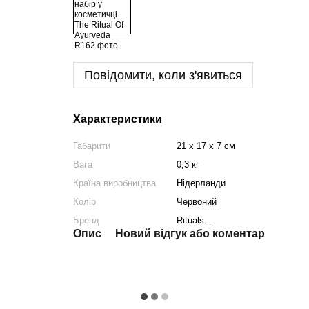
Повідомити, коли з'явиться
Характеристики
Габарити
21 х 17 х 7 см
Вага
0,3 кг
Країна виробництва
Нідерланди
Колір
Червоний
Бренд
Rituals...
Опис
Новий відгук або коментар