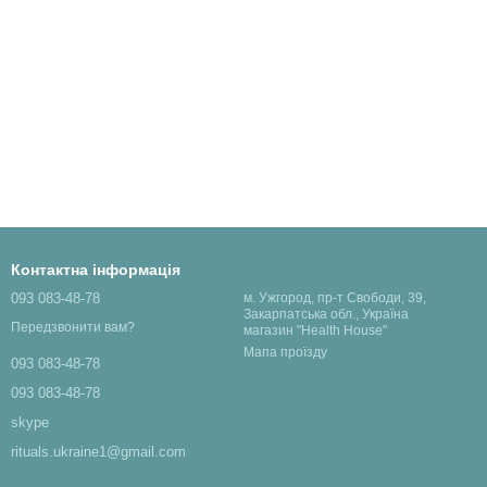
Контактна інформація
093 083-48-78
м. Ужгород, пр-т Свободи, 39,
Закарпатська обл., Україна
Передзвонити вам?
магазин "Health House"
Мапа проїзду
093 083-48-78
093 083-48-78
skype
rituals.ukraine1@gmail.com