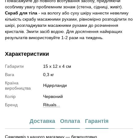
Помасажуйте до повного всотування засобу, приділяючи
особливу увагу проблемним зонам (стегна, сідниці, живіт).
Скраб для тіла
- на вологу або суху шкіру нанести невелику
кількість скрабу масажними рухами, рівномірно розподілити по
шкірі, розгладжувати масажними рухами до розчинення
кристалів. Змити засіб водою. Для досягнення найкращих
результатів використовуйте 1-2 рази на тиждень.
Характеристики
Габарити
15 х 12 х 4 см
Вага
0,3 кг
Країна
Нідерланди
виробництва
Колір
Червоний
Бренд
Rituals...
Доставка
Оплата
Гарантія
Самовивіз з нашого магазину — безкоштовно.