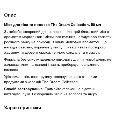
Опис
Міст для тіла та волосся The Dream Collection, 50 мл
З любов'ю створений для волосся і тіла, цей блакитний міст з
ароматом маргариток і місячного каміння нагадує про свіжість
росяного ранку на природі. З білим квітковим ароматом, що
нагадує бавовну, пориньте у чисту привабливість прозорого
жасмину, пудрового орріса, теплого сандалу та мускусу.
Формула без спирту ідеально підходить для чутливої шкіри, не
залишає плям на тканині і навіть приборкує неслухняне
волосся.
Урізноманітніть свою рутину, поєднуючи його з іншими
продуктами з колекції The Dream Collection.
Спосіб застосування:
Тримайте флакон на відстані
витягнутої руки. Розпорошіть засіб на волосся та шкіру.
Характеристики