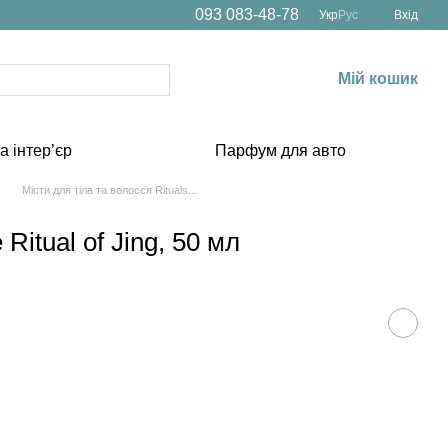
093 083-48-78
Укр
Рус
Вхід
Мій кошик
а інтерʼєр
Парфум для авто
Місти для тіла та волосся Rituals...
Ritual of Jing, 50 мл