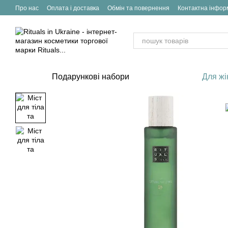
Перейти до основного контенту
Про нас
Оплата і доставка
Обмін та повернення
Контактна інфор
Подарункові набори
Для жі