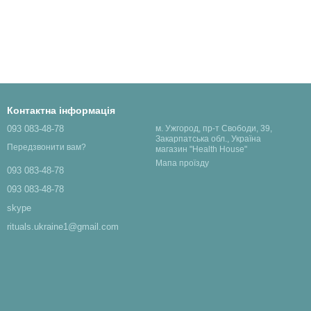
Контактна інформація
093 083-48-78
м. Ужгород, пр-т Свободи, 39,
Закарпатська обл., Україна
Передзвонити вам?
магазин "Health House"
Мапа проїзду
093 083-48-78
093 083-48-78
skype
rituals.ukraine1@gmail.com