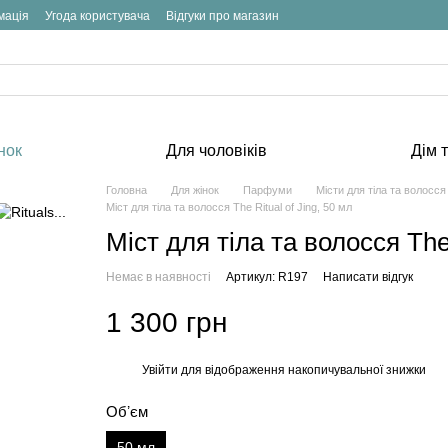
мація
Угода користувача
Відгуки про магазин
нок
Для чоловіків
Дім т
Головна
Для жінок
Парфуми
Місти для тіла та волосся
Міст для тіла та волосся The Ritual of Jing, 50 мл
Міст для тіла та волосся The 
Немає в наявності
Артикул: R197
Написати відгук
1 300 грн
Увійти
для відображення накопичувальної знижки
%
Обʼєм
50 мл