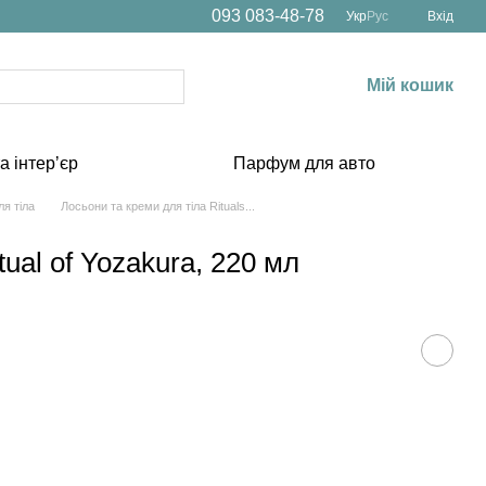
093 083-48-78
Укр
Рус
Вхід
Мій кошик
а інтерʼєр
Парфум для авто
я тіла
Лосьони та креми для тіла Rituals...
ual of Yozakura, 220 мл