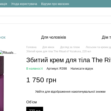
мація
Угода користувача
Відгуки про магазин
нок
Для чоловіків
Дім т
Головна
Для жінок
Догляд за тілом
Лосьони та креми дл
Збитий крем для тіла The Ritual of Yozakura, 220 мл
Збитий крем для тіла The Rit
В наявності
Артикул: R398
Написати відгук
1 750 грн
Увійти
для відображення накопичувальної знижки
%
Обʼєм
220 мл