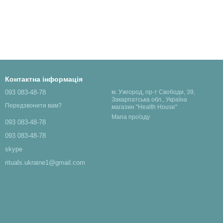
Контактна інформація
093 083-48-78
м. Ужгород, пр-т Свободи, 39,
Закарпатська обл., Україна
Передзвонити вам?
магазин "Health House"
Мапа проїзду
093 083-48-78
093 083-48-78
skype
rituals.ukraine1@gmail.com