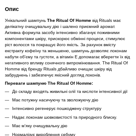
Опис
Унікальний шампунь
The Ritual Of Homme
від Rituals має
делікатну очищувальну дію і шалено приємний аромат.
Активна формула засобу інтенсивно збагачує поживними
компонентами шкіру, прискорює обмінні процеси, стимулює
ріст волосся та покращує його якість. За рахунок вмісту
екстракту кофеїну та женьшеню, шампунь дозволяє локонам
набути об'єму та густоти, а вітамін Е допомагає вберегти їх від
негативного впливу сонячного випромінювання. The Ritual Of
Homme від бренду Rituals дбайливо очищає шкіру від
забруднень і забезпечує якісний догляд локонів.
Переваги шампуню The Ritual Of Homme:
До складу входять живильні олії та кислоти інтенсивної дії
Має потужну насичуючу та зволожуючу дію
Інтенсивно регенерує пошкоджену структуру
Надає локонам шовковистості та природного блиску.
Має м'яку очищувальну дію
Нормалізує вироблення себуму