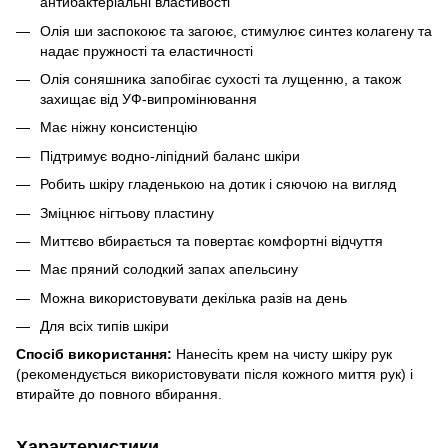
антибактеріальні властивості
Олія ши заспокоює та загоює, стимулює синтез колагену та
надає пружності та еластичності
Олія соняшника запобігає сухості та лущенню, а також
захищає від УФ-випромінювання
Має ніжну консистенцію
Підтримує водно-ліпідний баланс шкіри
Робить шкіру гладенькою на дотик і сяючою на вигляд
Зміцнює нігтьову пластину
Миттєво вбирається та повертає комфортні відчуття
Має пряний солодкий запах апельсину
Можна використовувати декілька разів на день
Для всіх типів шкіри
Спосіб використання:
Нанесіть крем на чисту шкіру рук
(рекомендується використовувати після кожного миття рук) і
втирайте до повного вбирання.
Характеристики