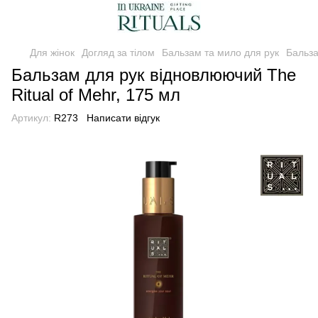
Для жінок
Догляд за тілом
Бальзам та мило для рук
Бальза
Бальзам для рук відновлюючий The
Ritual of Mehr, 175 мл
Артикул:
R273
Написати відгук