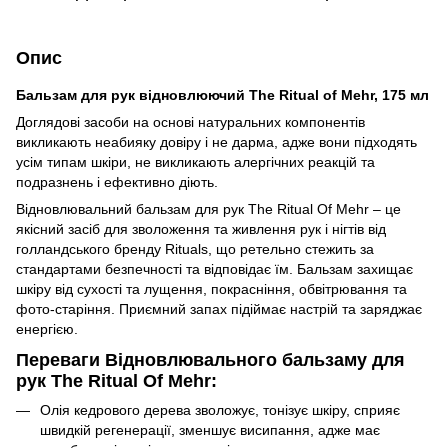
Опис
Бальзам для рук відновлюючий The Ritual of Mehr, 175 мл
Доглядові засоби на основі натуральних компонентів
викликають неабияку довіру і не дарма, адже вони підходять
усім типам шкіри, не викликають алергічних реакцій та
подразнень і ефективно діють.
Відновлювальний бальзам для рук The Ritual Of Mehr – це
якісний засіб для зволоження та живлення рук і нігтів від
голландського бренду Rituals, що ретельно стежить за
стандартами безпечності та відповідає їм. Бальзам захищає
шкіру від сухості та лущення, покрасніння, обвітрювання та
фото-старіння. Приємний запах підіймає настрій та заряджає
енергією.
Переваги Відновлювального бальзаму для
рук The Ritual Of Mehr:
Олія кедрового дерева зволожує, тонізує шкіру, сприяє
швидкій регенерації, зменшує висипання, адже має