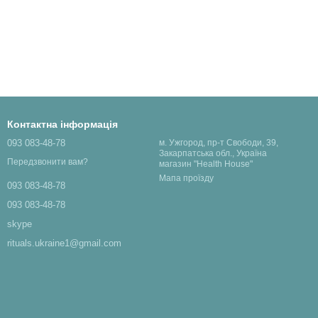
Контактна інформація
093 083-48-78
м. Ужгород, пр-т Свободи, 39,
Закарпатська обл., Україна
Передзвонити вам?
магазин "Health House"
Мапа проїзду
093 083-48-78
093 083-48-78
skype
rituals.ukraine1@gmail.com