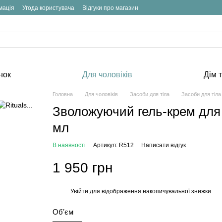
мація
Угода користувача
Відгуки про магазин
нок
Для чоловіків
Дім т
Головна
Для чоловіків
Засоби для тіла
Засоби для тіла R
Зволожуючий гель-крем для 
мл
В наявності
Артикул: R512
Написати відгук
1 950 грн
Увійти
для відображення накопичувальної знижки
%
Обʼєм