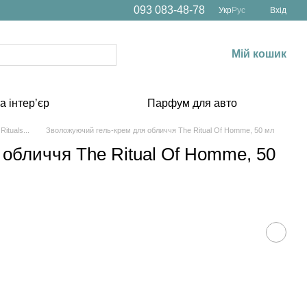
093 083-48-78
Укр
Рус
Вхід
Мій кошик
а інтерʼєр
Парфум для авто
ituals...
Зволожуючий гель-крем для обличчя The Ritual Of Homme, 50 мл
обличчя The Ritual Of Homme, 50