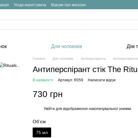
мація
Угода користувача
Відгуки про магазин
нок
Для чоловіків
Дім т
Головна
Для чоловіків
Антіперспіранти
Антіперспіранти 
Антиперспірант стік The Rit
В наявності
Артикул: R059
Написати відгук
730 грн
Увійти
для відображення накопичувальної знижки
%
Обʼєм
75 мл