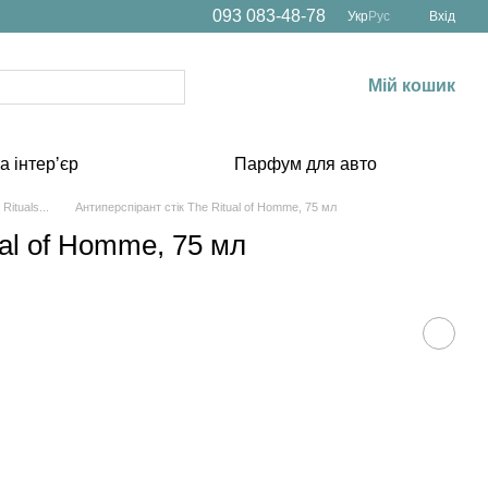
093 083-48-78
Укр
Рус
Вхід
Мій кошик
а інтерʼєр
Парфум для авто
Rituals...
Антиперспірант стік The Ritual of Homme, 75 мл
ual of Homme, 75 мл