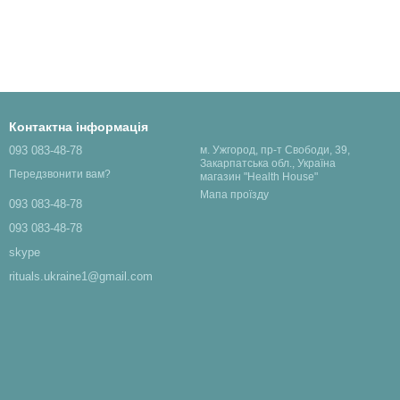
Контактна інформація
093 083-48-78
м. Ужгород, пр-т Свободи, 39,
Закарпатська обл., Україна
Передзвонити вам?
магазин "Health House"
Мапа проїзду
093 083-48-78
093 083-48-78
skype
rituals.ukraine1@gmail.com